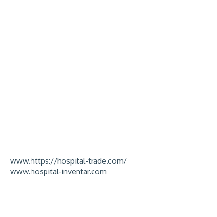
Geschäftsleitung:
Manfred Jonasch
Umsatzsteuer-Nr.: 056/ 236/ 10790
Steuer Nr.: 056/ 190/ 01062
Unternehmensanschrift:
Handelskontor Manfred Jonasch
Ostrower Platz 17
03046 Cottbus
Telefon: +49 (0) 355 28 09 80 80
Mobil: +49 (0) 152 54 09 60 70
Mail: info@hospital.trade
Internet-Domains
:
www.https://hospital-trade.com/
www.hospital-inventar.com
Verantwortlich gemäß § 5 TMG:
Manfred Jonasch