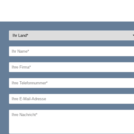
03046 Cottbus
eMail: info@hospital.trade