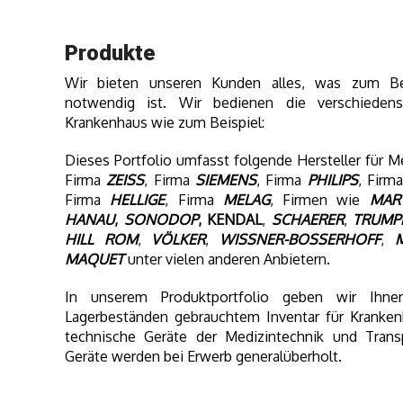
Produkte
Wir bieten unseren Kunden alles, was zum Be
notwendig ist. Wir bedienen die verschieden
Krankenhaus wie zum Beispiel:
Dieses Portfolio umfasst folgende Hersteller für 
Firma
ZEISS
, Firma
SIEMENS
, Firma
PHILIPS
, Firm
Firma
HELLIGE
, Firma
MELAG
, Firmen wie
MAR
HANAU
,
SONODOP
, KENDAL
,
SCHAERER
,
TRUMP
HILL ROM
,
VÖLKER
,
WISSNER-BOSSERHOFF
,
MAQUET
unter vielen anderen Anbietern.
In unserem Produktportfolio geben wir Ihn
Lagerbeständen gebrauchtem Inventar für Krankenh
technische Geräte der Medizintechnik und Transp
Geräte werden bei Erwerb generalüberholt.