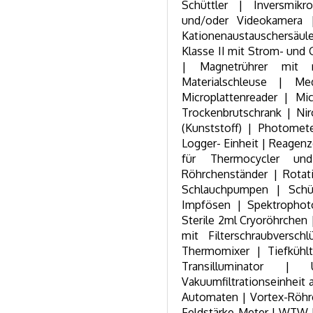
Schüttler | Inversmikr
und/oder Videokamera 
Kationenaustauschersäule
Klasse II mit Strom- und
| Magnetrührer mit 
Materialschleuse | Me
Microplattenreader | Mi
Trockenbrutschrank | Nir
(Kunststoff) | Photomet
Logger- Einheit | Reagen
für Thermocycler und
Röhrchenständer | Rotati
Schlauchpumpen | Schütt
Impfösen | Spektrophoto
Sterile 2ml Cryoröhrchen |
mit Filterschraubvers
Thermomixer | Tiefkühlt
Transilluminator | U
Vakuumfiltrationseinheit 
Automaten | Vortex-Röhr
Feldstärke-Meter | WTW-