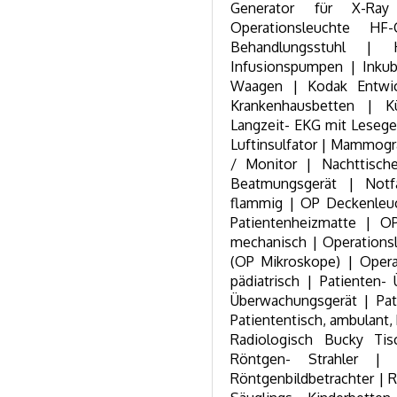
Generator für X-Ra
Operationsleuchte HF-C
Behandlungsstuhl | 
Infusionspumpen | Inkuba
Waagen | Kodak Entwic
Krankenhausbetten | Kü
Langzeit- EKG mit Leseger
Luftinsulfator | Mammogr
/ Monitor | Nachttisch
Beatmungsgerät | Notf
flammig | OP Deckenleu
Patientenheizmatte | O
mechanisch | Operations
(OP Mikroskope) | Opera
pädiatrisch | Patienten-
Überwachungsgerät | Pati
Patiententisch, ambulant,
Radiologisch Bucky Tisc
Röntgen- Strahler | 
Röntgenbildbetrachter | 