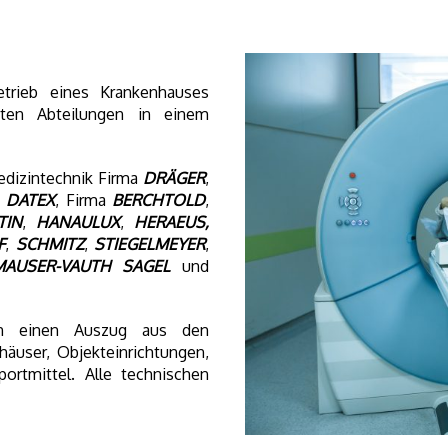
trieb eines Krankenhauses
sten Abteilungen in einem
Medizintechnik Firma
DRÄGER
,
a
DATEX
, Firma
BERCHTOLD
,
TIN
,
HANAULUX
,
HERAEUS,
F
,
SCHMITZ
,
STIEGELMEYER
,
MAUSER-VAUTH SAGEL
und
en einen Auszug aus den
äuser, Objekteinrichtungen,
ortmittel. Alle technischen