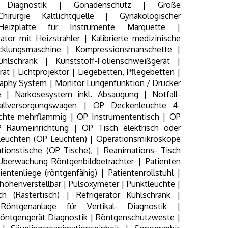
y Diagnostik | Gonadenschutz | Große
hirurgie Kaltlichtquelle | Gynäkologischer
Heizplatte für Instrumente Marquette |
tor mit Heizstrahler | Kalibrierte medizinische
klungsmaschine | Kompressionsmanschette |
hlschrank | Kunststoff-Folienschweißgerät |
ät | Lichtprojektor | Liegebetten, Pflegebetten |
aphy System | Monitor Lungenfunktion / Drucker
e | Narkosesystem inkl. Absaugung | Notfall-
allversorgungswagen | OP Deckenleuchte 4-
chte mehrflammig | OP Instrumententisch | OP
P Raumeinrichtung | OP Tisch elektrisch oder
leuchten (OP Leuchten) | Operationsmikroskope
tionstische (OP Tische), | Reanimations- Tisch
 Überwachung Röntgenbildbetrachter | Patienten
entenliege (röntgenfähig) | Patientenrollstuhl |
 höhenverstellbar | Pulsoxymeter | Punktleuchte |
h (Rastertisch) | Refrigerator Kühlschrank |
Röntgenanlage für Vertikal- Diagnostik |
Röntgengerät Diagnostik | Röntgenschutzweste |