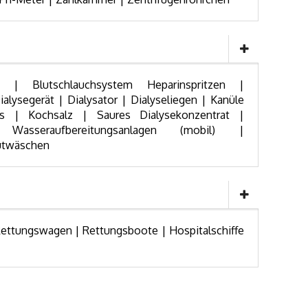
g | Blutschlauchsystem Heparinspritzen |
ialysegerät | Dialysator | Dialyseliegen | Kanüle
ös | Kochsalz | Saures Dialysekonzentrat |
asseraufbereitungsanlagen (mobil) |
lutwäschen
ettungswagen | Rettungsboote | Hospitalschiffe