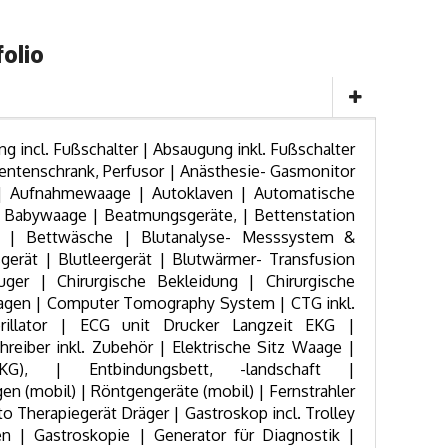
olio
 incl. Fußschalter | Absaugung inkl. Fußschalter
entenschrank, Perfusor | Anästhesie- Gasmonitor
 | Aufnahmewaage | Autoklaven | Automatische
 | Babywaage | Beatmungsgeräte, | Bettenstation
g | Bettwäsche | Blutanalyse- Messsystem &
erät | Blutleergerät | Blutwärmer- Transfusion
auger | Chirurgische Bekleidung | Chirurgische
gen | Computer Tomography System | CTG inkl.
rillator | ECG unit Drucker Langzeit EKG |
reiber inkl. Zubehör | Elektrische Sitz Waage |
EKG), | Entbindungsbett, -landschaft |
n (mobil) | Röntgengeräte (mobil) | Fernstrahler
o Therapiegerät Dräger | Gastroskop incl. Trolley
gen | Gastroskopie | Generator für Diagnostik |