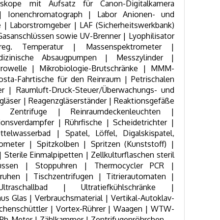
oskope mit Aufsatz für Canon-Digitalkamera
| Ionenchromatograph | Labor Anionen- und
 | Laborstromgeber | LAF (Sicherheitswerkbank)
 Gasanschlüssen sowie UV-Brenner | Lyophilisator
reg. Temperatur | Massenspektrometer |
dizinische Absaugpumpen | Messzylinder |
crowelle | Mikrobiologie-Brutschränke | MMM-
osta-Fahrtische für den Reinraum | Petrischalen
er | Raumluft-Druck-Steuer/Überwachungs- und
zgläser | Reagenzgläserständer | Reaktionsgefäße
 Zentrifuge | Reinraumdeckenleuchten |
onsverdampfer | Rührfische | Scheidetrichter |
elwasserbad | Spatel, Löffel, Digalskispatel,
meter | Spitzkolben | Spritzen (Kunststoff) |
 Sterile Einmalpipetten | Zellkulturflaschen steril
chlüssen | Stoppuhren | Thermocycler PCR |
ruhen | Tischzentrifugen | Titrierautomaten |
ltraschallbad | Ultratiefkühlschränke |
aus Glas | Verbrauchsmaterial | Vertikal-Autoklav-
chenschüttler | Vortex-Rührer | Waagen | WTW-
Ph-Meter | Zählkammer | Zentrifugenröhrchen