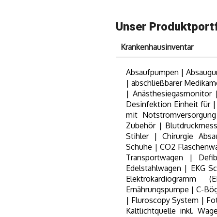
Unser Produktportf
Krankenhausinventar
Absaufpumpen | Absaugung
| abschließbarer Medikam
| Anästhesiegasmonitor
Desinfektion Einheit für
mit Notstromversorgun
Zubehör | Blutdruckmessg
Stihler | Chirurgie Abs
Schuhe | CO2 Flaschenwa
Transportwagen | Defib
Edelstahlwagen | EKG Sch
Elektrokardiogramm (
Ernährungspumpe | C-Böge
| Fluroscopy System | Fot
Kaltlichtquelle inkl. Wa