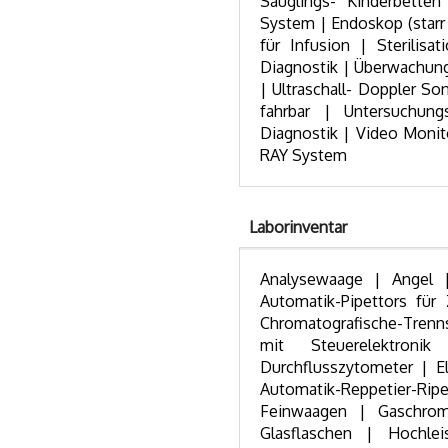
Säuglings- Kinderbetten
System | Endoskop (starr un
für Infusion | Sterilisa
Diagnostik | Überwachun
| Ultraschall- Doppler So
fahrbar | Untersuchun
Diagnostik | Video Monit
RAY System
Laborinventar
Analysewaage | Angel |
Automatik-Pipettors für
Chromatografische-Trenns
mit Steuerelektronik
Durchflusszytometer | E
Automatik-Reppetier-Ripe
Feinwaagen | Gaschrom
Glasflaschen | Hochleis