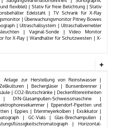
 | Säuglingsreanimationseinheit | Sonographic
d flexiblel) | Stativ für freie Belichtung | Stativ
tionsbehälter Edelstahl | TV Schrank für X-Ray
gsmonitor | Überwachungsmonitor Pitney Bowes
nograph | Ultraschallsystem | Ultraschallvernebler
gsleuchten | Vaginal-Sonde | Video Monitor
or for X-Ray | Wandhalter für Schutzwesten | X-
 Anlage zur Herstellung von Reinstwasser |
 Zellkulturen | Bechergläser | Bunsenbrenner |
äule | CO2-Brutschränke | Deckenfiltereinheiten
 | DIN-Glasampullen-Schweissmaschine |
lektrophoresekammer | Eppendorf-Pipetten und
tten | Eppies | Erlenmeyerkolben | Exsikkator |
atograph | GC-Vials | Glas-Brechampullen |
tungsflüssigkeitschromatograph | Horizontal-